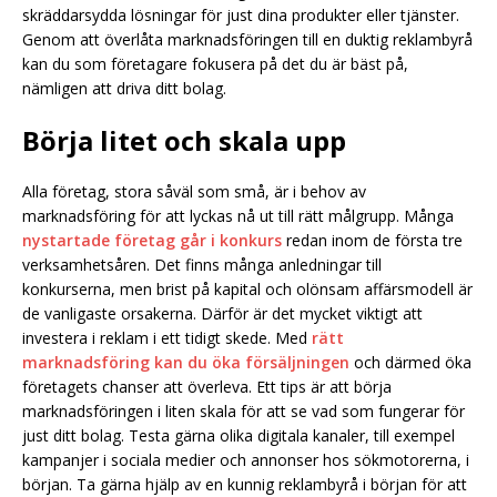
skräddarsydda lösningar för just dina produkter eller tjänster.
Genom att överlåta marknadsföringen till en duktig reklambyrå
kan du som företagare fokusera på det du är bäst på,
nämligen att driva ditt bolag.
Börja litet och skala upp
Alla företag, stora såväl som små, är i behov av
marknadsföring för att lyckas nå ut till rätt målgrupp. Många
nystartade företag går i konkurs
redan inom de första tre
verksamhetsåren. Det finns många anledningar till
konkurserna, men brist på kapital och olönsam affärsmodell är
de vanligaste orsakerna. Därför är det mycket viktigt att
investera i reklam i ett tidigt skede. Med
rätt
marknadsföring kan du öka försäljningen
och därmed öka
företagets chanser att överleva. Ett tips är att börja
marknadsföringen i liten skala för att se vad som fungerar för
just ditt bolag. Testa gärna olika digitala kanaler, till exempel
kampanjer i sociala medier och annonser hos sökmotorerna, i
början. Ta gärna hjälp av en kunnig reklambyrå i början för att