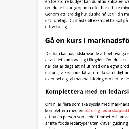
en lite större budget kan du alltid anlita en
om du är i startgroparna eller har ett lite min
Genom att lära dig hur du ska nå ut till din 
ditt företag. Du måste till exempel ha koll p
uttrycka dig.
Gå en kurs i marknadsf
Det kan kännas tidskrävande att behöva gå 
är att det kan löna sig i längden. Om du lär 
när det är dags att nå ut med dina egna prod
distans, vilket underlättar om du samtidigt är
exempel digital marknadsföring om det är den
Komplettera med en ledars
Om ni är flera som ska syssla med marknadsf
komplettera med en
utförlig ledarskapsut
att ha en person som leder teamet och ansva
är inte födda ledartyper utan kräver guidning 