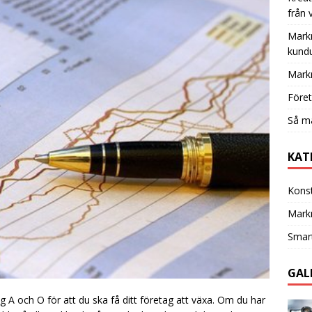
från 
Mark
kundu
Markn
Föret
Så ma
KAT
Konst
Markn
Smar
GAL
 A och O för att du ska få ditt företag att växa. Om du har