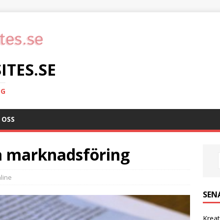
TES.SE
NG
 OSS
på marknadsföring
line
SEN
Kreat