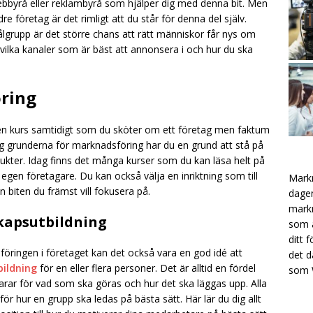
 webbyrå eller reklambyrå som hjälper dig med denna bit. Men
dre företag är det rimligt att du står för denna del själv.
målgrupp är det större chans att rätt människor får nys om
å vilka kanaler som är bäst att annonsera i och hur du ska
öring
en kurs samtidigt som du sköter om ett företag men faktum
dig grunderna för marknadsföring har du en grund att stå på
ukter. Idag finns det många kurser som du kan läsa helt på
 egen företagare. Du kan också välja en inriktning som till
Markn
 biten du främst vill fokusera på.
dagen
markn
kapsutbildning
som ä
ditt 
öringen i företaget kan det också vara en god idé att
det d
bildning
för en eller flera personer. Det är alltid en fördel
som
rar för vad som ska göras och hur det ska läggas upp. Alla
för hur en grupp ska ledas på bästa sätt. Här lär du dig allt