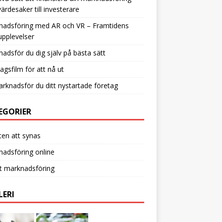
värdesaker till investerare
nadsföring med AR och VR – Framtidens
pplevelser
adsför du dig själv på bästa sätt
agsfilm för att nå ut
rknadsför du ditt nystartade företag
EGORIER
en att synas
adsföring online
t marknadsföring
LERI